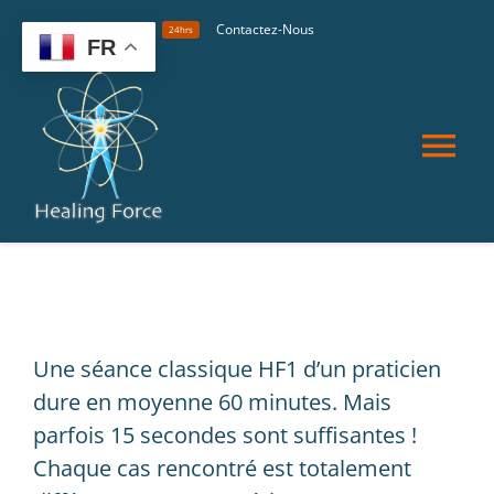
Skip
07.66.21.37.10
Contactez-Nous
24hrs
to
FR
content
Tog
Nav
Bienvenue
Notre Équipe
L’avis des professionnels
Une séance classique HF1 d’un praticien
Programme de formation
dure en moyenne 60 minutes. Mais
Contactez-Nous
parfois 15 secondes sont suffisantes !
Chaque cas rencontré est totalement
Avantages et applications