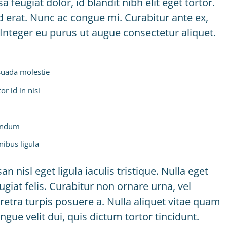
 feugiat dolor, id blandit nibh elit eget tortor.
d erat. Nunc ac congue mi. Curabitur ante ex,
. Integer eu purus ut augue consectetur aliquet.
suada molestie
or id in nisi
bendum
nibus ligula
nisl eget ligula iaculis tristique. Nulla eget
iat felis. Curabitur non ornare urna, vel
etra turpis posuere a. Nulla aliquet vitae quam
ue velit dui, quis dictum tortor tincidunt.