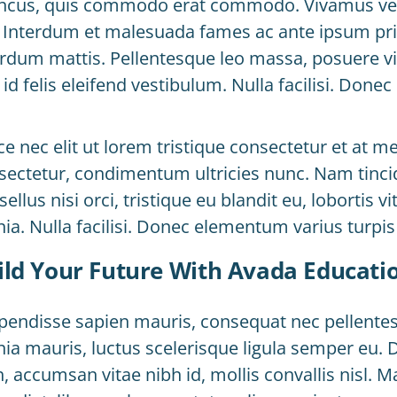
ncus, quis commodo erat commodo. Vivamus velit el
. Interdum et malesuada fames ac ante ipsum prim
erdum mattis. Pellentesque leo massa, posuere vit
 id felis eleifend vestibulum. Nulla facilisi. Don
ce nec elit ut lorem tristique consectetur et at m
sectetur, condimentum ultricies nunc. Nam tinci
ellus nisi orci, tristique eu blandit eu, lobortis 
nia. Nulla facilisi. Donec elementum varius turpi
ild Your Future With Avada Educati
pendisse sapien mauris, consequat nec pellentesq
nia mauris, luctus scelerisque ligula semper eu. D
, accumsan vitae nibh id, mollis convallis nisl. M