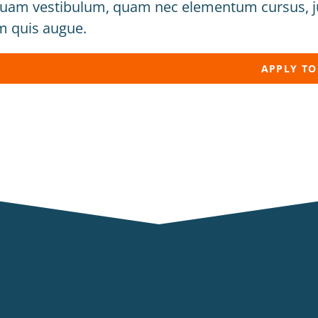
quam vestibulum, quam nec elementum cursus, just
m quis augue.
APPLY T