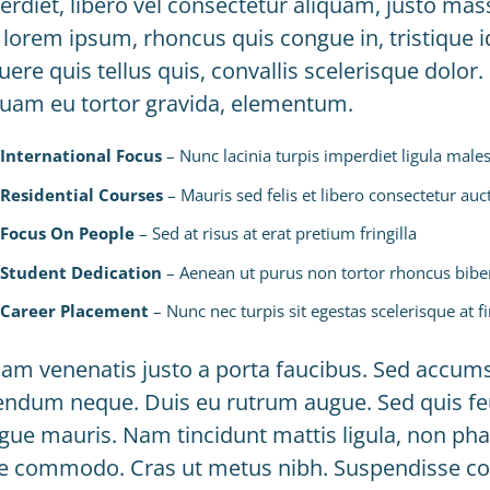
rdiet, libero vel consectetur aliquam, justo massa
 lorem ipsum, rhoncus quis congue in, tristique i
ere quis tellus quis, convallis scelerisque dolor
quam eu tortor gravida, elementum.
International Focus
– Nunc lacinia turpis imperdiet ligula male
Residential Courses
– Mauris sed felis et libero consectetur auct
Focus On People
– Sed at risus at erat pretium fringilla
Student Dedication
– Aenean ut purus non tortor rhoncus bi
Career Placement
– Nunc nec turpis sit egestas scelerisque at fi
am venenatis justo a porta faucibus. Sed accumsan 
endum neque. Duis eu rutrum augue. Sed quis feug
gue mauris. Nam tincidunt mattis ligula, non phar
ae commodo. Cras ut metus nibh. Suspendisse cong