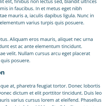
it, finibus non lectus sed, blandit ultrices
is in faucibus. In et metus eget nibh
ae mauris a, iaculis dapibus ligula. Nunc in
ec elementum varius turpis quis posuere.
etus. Aliquam eros mauris, aliquet nec urna
dunt est ac ante elementum tincidunt.
vitae velit. Nullam cursus arcu eget placerat
s quis posuere.
on
ue at, pharetra feugiat tortor. Donec lobortis
onec dictum et elit porttitor tincidunt. Duis leo
auris varius cursus lorem at eleifend. Phasellus