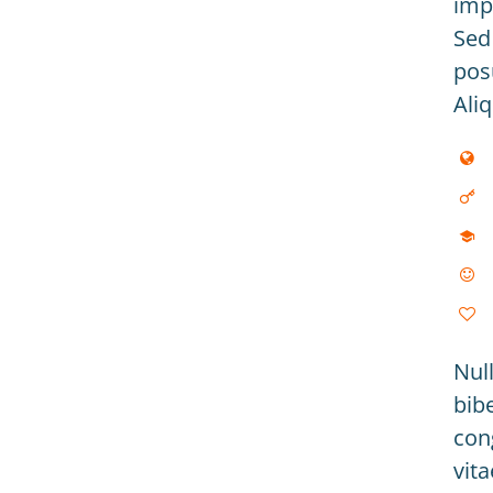
impe
Sed
posu
Ali
Null
bib
con
vit