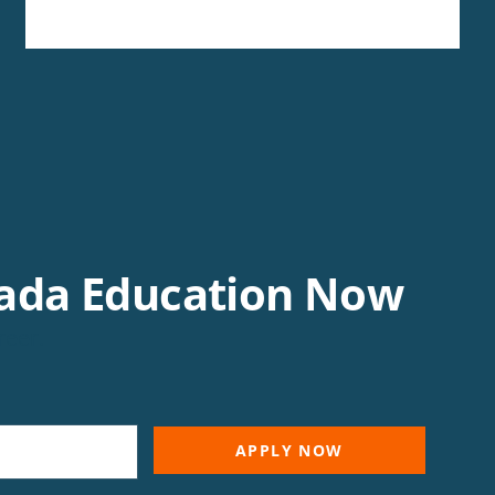
vada Education Now
reer.
APPLY NOW