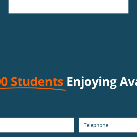
00 Students
Enjoying A
me Part Of Avada University To Further Your Ca