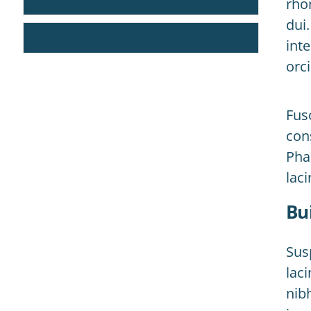
rho
dui
COURSE REQUIRENMENTS
int
orci
Fus
con
Phas
laci
Bu
Sus
laci
nibh